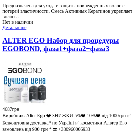
Предназначена для ухода и защиты поврежденных волос с
потерей эластичности. Смесь Активных Кератинов укрепляет
волосы.
Нет в наличии
Детальніше
ALTER EGO Набор для процедуры
EGOBOND, фаза1+фаза2+фаза3
4687грн.
Виробник:
Alter Ego ❤️ ЗНИЖКИ 5%❤️ 10%❤️ від 1000грн ✅
Безкоштовна доставка* по Україні ✅ косметики Альтер Его
замовлень від 900 грн * ☎️ +380960006933