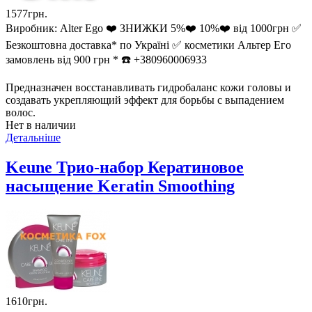
1577грн.
Виробник:
Alter Ego ❤️ ЗНИЖКИ 5%❤️ 10%❤️ від 1000грн ✅
Безкоштовна доставка* по Україні ✅ косметики Альтер Его
замовлень від 900 грн * ☎️ +380960006933
Предназначен восстанавливать гидробаланс кожи головы и
создавать укрепляющий эффект для борьбы с выпадением
волос.
Нет в наличии
Детальніше
Keune Трио-набор Кератиновое
насыщение Keratin Smoothing
1610грн.