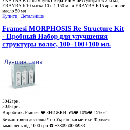
ERAYBA K12 шампунь с кератином без сульфатов 250 мл,
ERAYBA K10 маска 10 в 1 150 мл и ERAYBA K15 аргановое
масло 50 мл
Купити
Детальніше
Framesi MORPHOSIS Re-Structure Kit
- Пробный Набор для улучшения
структуры волос, 100+100+100 мл.
3042грн.
3038грн.
Виробник:
Framesi ❤️ ЗНИЖКИ 5%❤️ 10%❤️ 15% ✅
Безкоштовна доставка* по Україні косметики Фрамезі
замовлень від 1000 грн ☎️ +380960006933