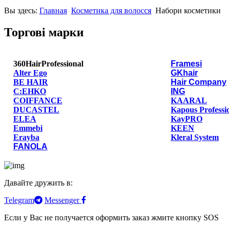
Вы здесь:
Главная
Косметика для волосся
Набори косметики
Торгові марки
360HairProfessional
Framesi
Alter Ego
GKhair
BE HAIR
Hair Company
C:EHKO
ING
COIFFANCE
KAARAL
DUCASTEL
Kapous Professi
ELEA
KayPRO
Emmebi
KEEN
Erayba
Kleral System
FANOLA
Давайте дружить в:
Telegram
Messenger
Если у Вас не получается оформить заказ жмите кнопку SOS