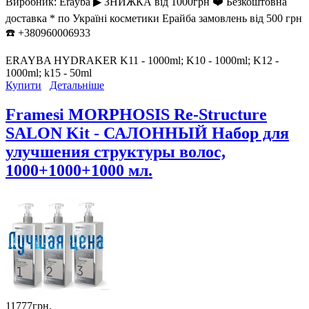
Виробник:
Erayba ▶︎ ЗНИЖКА від 1000грн ❤️ Безкоштовна
доставка * по Україні косметики Ерайба замовлень від 500 грн
☎️ +380960006933
ERAYBA HYDRAKER K11 - 1000ml; K10 - 1000ml; K12 -
1000ml; k15 - 50ml
Купити
Детальніше
Framesi MORPHOSIS Re-Structure
SALON Kit - САЛОННЫЙ Набор для
улучшения структуры волос,
1000+1000+1000 мл.
11777грн.