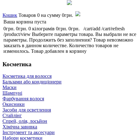
Кошик
Товаров
0
на сумму
0грн.
Ваша корзина пуста
0грн.
0грн.
0 кілограмів
0грн.
0грн.
/cart/add
/cart/refresh
/product/view
Выберите параметры товара.
Вы выбрали не все
параметры. Продолжить без заполнения?
Товар невозможно
заказать в данном количестве.
Количество товаров не
изменилось.
Товар добавлен в корзину
Косметика
Косметика для волосся
Бальзами або кондиціонери
Маски
Шампуні
Фарбування волося
Окисники
Засоби для осветлення
Стайлінг
Спрей, олія, лосьйон
Хімічна завивка
Інструмент та аксесуари
Набори косметики