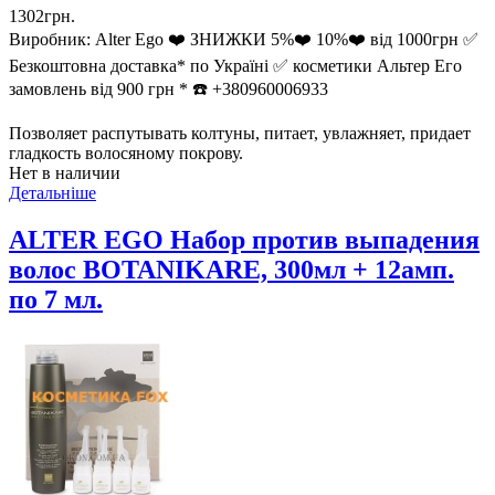
1302грн.
Виробник:
Alter Ego ❤️ ЗНИЖКИ 5%❤️ 10%❤️ від 1000грн ✅
Безкоштовна доставка* по Україні ✅ косметики Альтер Его
замовлень від 900 грн * ☎️ +380960006933
Позволяет распутывать колтуны, питает, увлажняет, придает
гладкость волосяному покрову.
Нет в наличии
Детальніше
ALTER EGO Набор против выпадения
волос BOTANIKARE, 300мл + 12амп.
по 7 мл.