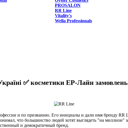
onal
Oyster Cosmetics
PROSALON
RR Line
Vitality's
Wella Professionals
країні ✅ косметики ЕР-Лайн замовлень в
профессии и по призванию. Его инициалы и дали имя бренду RR Li
понимал, что большинство людей хотят выглядеть "на миллион" з
ественный и демократичный бренд.