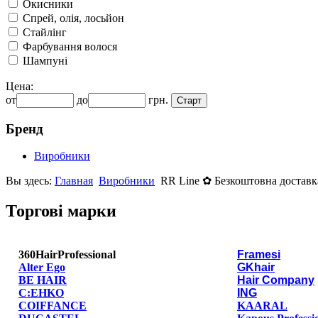
Окисники
Спрей, олія, лосьйон
Стайлінг
Фарбування волося
Шампуні
Цена:
от
до
грн.
Бренд
Виробники
Вы здесь:
Главная
Виробники
RR Line ✿ Безкоштовна доставка
Торгові марки
360HairProfessional
Framesi
Alter Ego
GKhair
BE HAIR
Hair Company
C:EHKO
ING
COIFFANCE
KAARAL