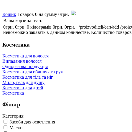
Кошик
Товаров
0
на сумму
0грн.
Ваша корзина пуста
0грн.
0грн.
0 кілограмів
0грн.
0грн.
/proizvoditeli/cart/add
/proiz
невозможно заказать в данном количестве.
Количество товаров
Косметика
Косметика для волосся
Випадання волосся
Одноразова продукція
Косметика для обличчя та рук
Косметика для тіла та ніг
Мило, гель для душу
Косметика для дітей
Косметика
Фільтр
Категория:
Засоби для осветлення
Маски